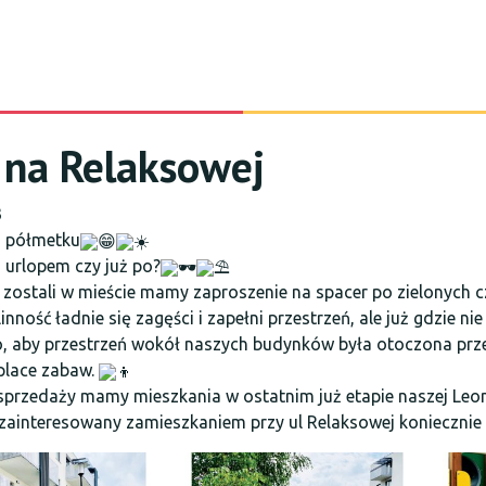
 na Relaksowej
3
a półmetku
 urlopem czy już po?
 zostali w mieście mamy zaproszenie na spacer po zielonych c
linność ładnie się zagęści i zapełni przestrzeń, ale już gdzie nie
, aby przestrzeń wokół naszych budynków była otoczona przez 
place zabaw.
sprzedaży mamy mieszkania w ostatnim już etapie naszej Leo
eś zainteresowany zamieszkaniem przy ul Relaksowej koniecznie