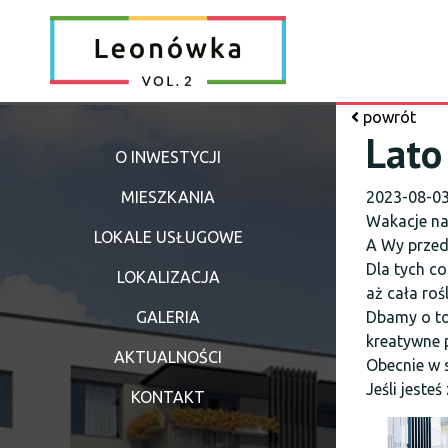
powrót
Lato
O INWESTYCJI
MIESZKANIA
2023-08-0
Wakacje n
LOKALE USŁUGOWE
A Wy przed
Dla tych co
LOKALIZACJA
aż cała roś
GALERIA
Dbamy o to
kreatywne 
AKTUALNOŚCI
Obecnie w 
Jeśli jest
KONTAKT