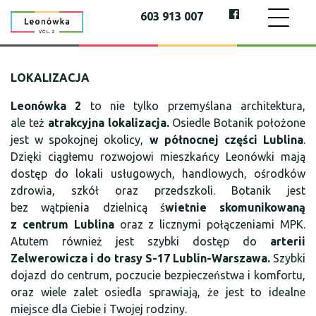
603 913 007
LOKALIZACJA
Leonówka 2
to nie tylko przemyślana architektura,
ale też
atrakcyjna lokalizacja.
Osiedle Botanik położone
jest w spokojnej okolicy,
w północnej części Lublina
.
Dzięki ciągłemu rozwojowi mieszkańcy Leonówki mają
dostęp do lokali usługowych, handlowych, ośrodków
zdrowia, szkół oraz przedszkoli. Botanik jest
bez wątpienia dzielnicą ś
wietnie skomunikowaną
z centrum Lublina
oraz z licznymi połączeniami MPK.
Atutem również jest szybki dostęp do
arterii
Zelwerowicza i do trasy S-17 Lublin-Warszawa.
Szybki
dojazd do centrum, poczucie bezpieczeństwa i komfortu,
oraz wiele zalet osiedla sprawiają, że jest to idealne
miejsce dla Ciebie i Twojej rodziny.