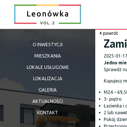
powrót
Zami
O INWESTYCJI
MIESZKANIA
2025-01-1
Jedno mie
LOKALE USŁUGOWE
Sprawdź na
LOKALIZACJA
Kupujesz m
GALERIA
M24 – 69,5
3- piętro
AKTUALNOŚCI
Łazienka i
KONTAKT
2 lub nawet
Pokój dzie
Przestronn