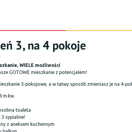
eń 3, na 4 pokoje
7
szkanie, WIELE możliwości
sze GOTOWE mieszkanie z potencjałem!
ieszkanie 3-pokojowe, a w łatwy sposób zmieniasz je na 4-pok
8 m.kw.
 osobna toaleta
 3 sypialnie!
nny z aneksem kuchennym
y balkon